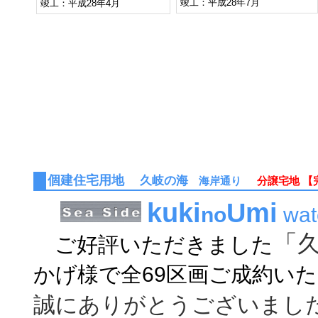
竣工：平成28年7月
竣工：平成28年4月
個建住宅用地
久岐の海
海岸通り
分譲宅地 【
kuki
Umi
no
wat
「
ご好評いただきました
かげ様で全69区画ご成約い
誠にありがとうございまし