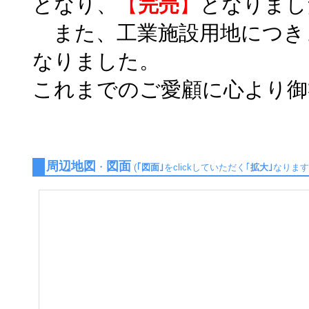
となり、
【
完売
】
となりまし
また、工業施設用地につきま
なりました。
これまでのご愛顧に心より御
周辺地図
図面
・
(
｢図面｣
をclickしていただく｢
拡大｣
なりま