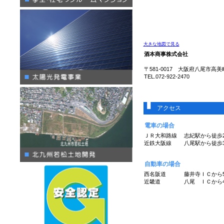
大きな地図で見る
酒本商事株式会社
〒581-0017 大阪府八尾市高美
TEL.072-922-2470
アクセス
電車の場合
ＪＲ大和路線 志紀駅から徒歩2
近鉄大阪線 八尾駅から徒歩3
自動車の場合
西名阪道 藤井寺ＩＣから5.
近畿道 八尾 ＩＣから4.